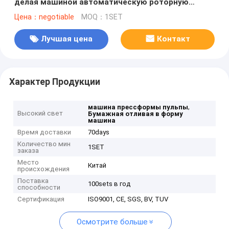
делая машиной автоматическую роторную
бумагу
Цена：negotiable
MOQ：1SET
Лучшая цена
Контакт
Характер Продукции
,
машина прессформы пульпы
Высокий свет
Бумажная отливая в форму
машина
Время доставки
70days
Количество мин
1SET
заказа
Место
Китай
происхождения
Поставка
100sets в год
способности
Сертификация
ISO9001, CE, SGS, BV, TUV
Осмотрите больше