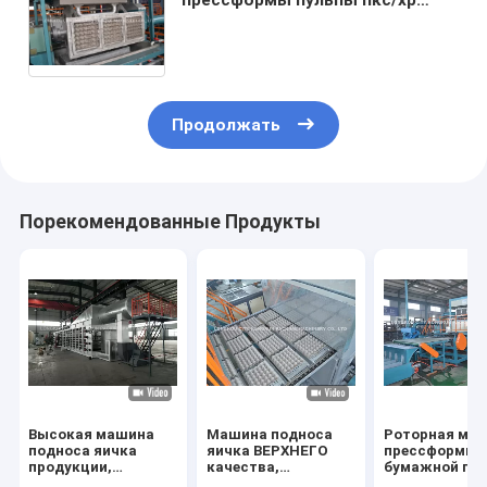
делая машиной
автоматическую роторную
бумагу
Продолжать
Порекомендованные Продукты
Высокая машина
Машина подноса
Роторная ма
подноса яичка
яичка ВЕРХНЕГО
прессформы
продукции,
качества,
бумажной пул
высокая машина
высокомарочная
бумажный по