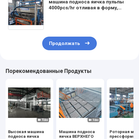
машина подноса яичка пульпы
4000pcs/hr отливая в форму,
польностью автоматическая
машина подноса яичка
Продолжать
Порекомендованные Продукты
Высокая машина
Машина подноса
Роторная ма
подноса яичка
яичка ВЕРХНЕГО
прессформы