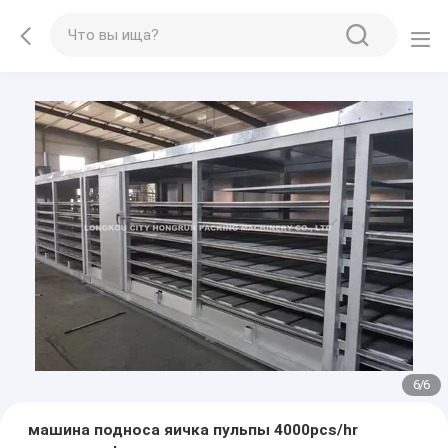
1
/
6
машина подноса яичка пульпы 4000pcs/hr