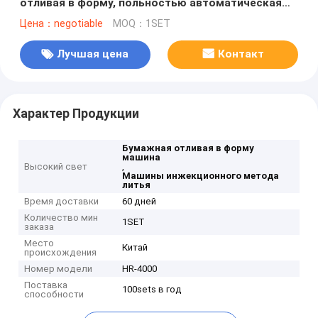
отливая в форму, польностью автоматическая
машина подноса яичка
Цена：negotiable
MOQ：1SET
Лучшая цена
Контакт
Характер Продукции
Бумажная отливая в форму
машина
Высокий свет
,
Машины инжекционного метода
литья
Время доставки
60 дней
Количество мин
1SET
заказа
Место
Китай
происхождения
Номер модели
HR-4000
Поставка
100sets в год
способности