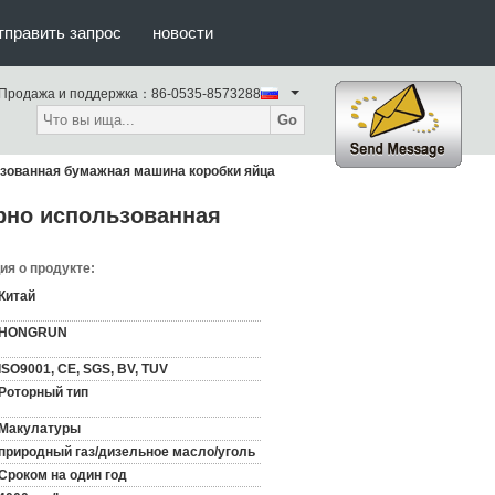
тправить запрос
новости
Продажа и поддержка：
86-0535-8573288
Go
зованная бумажная машина коробки яйца
рно использованная
я о продукте:
Китай
HONGRUN
ISO9001, CE, SGS, BV, TUV
Роторный тип
Макулатуры
природный газ/дизельное масло/уголь
Сроком на один год