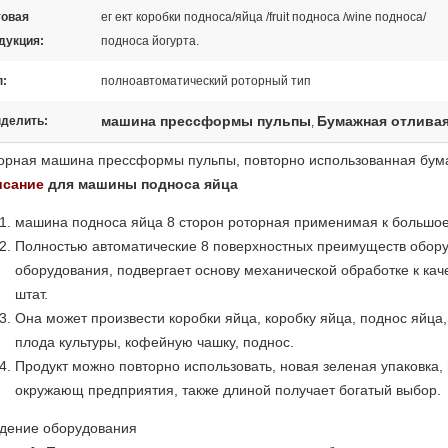
товая
ег ект коробки подноса/яйца /fruit подноса /wine подноса/
дукция:
подноса йогурта.
п:
полноавтоматический роторный тип
машина прессформы пульпы
Бумажная отлива
делить:
,
орная машина прессформы пульпы, повторно использованная бум
исание
для машины подноса яйца
машина подноса яйца 8 сторон роторная применимая к большое
Полностью автоматические 8 поверхностных преимуществ обору
оборудования, подвергает основу механической обработке к кач
штат.
Она может произвести коробки яйца, коробку яйца, поднос яйца
плода культуры, кофейную чашку, поднос.
Продукт можно повторно использовать, новая зеленая упаковка, 
окружающ предприятия, также длиной получает богатый выбор.
дение оборудования