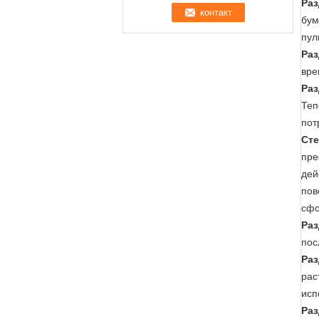
Раз
бум
пул
Раз
вре
Раз
Теп
пот
Сте
пре
дей
пов
сфо
Раз
пос
Раз
рас
исп
Раз