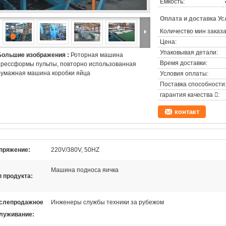
Емкость:
Оплата и доставка Ус
Количество мин заказа
Цена:
Упаковывая детали:
Большие изображения :
Роторная машина
Время доставки:
прессформы пульпы, повторно использованная
бумажная машина коробки яйца
Условия оплаты:
Поставка способности
гарантия качества :
контакт
пряжение:
220V/380V, 50HZ
Машина подноса яичка
п продукта:
слепродажное
Инженеры службы техники за рубежом
луживание: