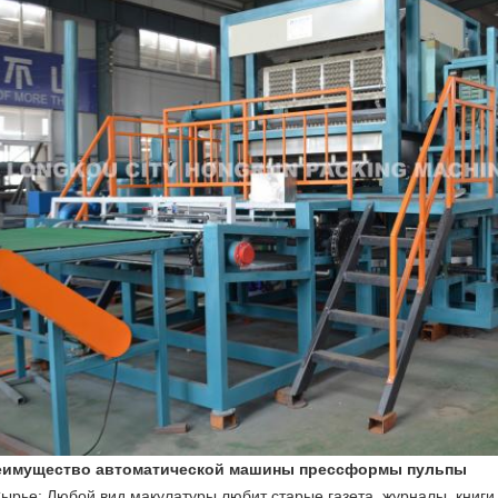
еимущество автоматической машины прессформы пульпы
ырье: Любой вид макулатуры любит старые газета, журналы, книги, 