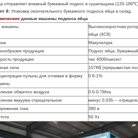
да отправляет влажный бумажный поднос в сушильщика (120-180℃)
пт 8:
Упаковка окончательного бумажного подноса яйца в склад.
нические
данные машины подноса яйца
п машины
Высокоскоростная рото
яйца (4С8)
рье
Макулатура
нообразия продукции
Поднос яйца, бумажный
рость продукции
час 4000пьесес/
лная сила
157КВ (прерывистая пол
центрация пульпы для отливая в форму
0.8-1%
шины
ление обжатого воздуха
0.5-0.7Мпа
ление вакуума отрицательное
минус 0,035--- отрицат
ряжение тока
380 в
тота
50 Хз