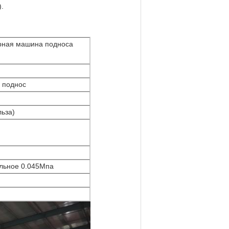
.
рная машина подноса
 поднос
ьза)
ельное 0.045Мпа