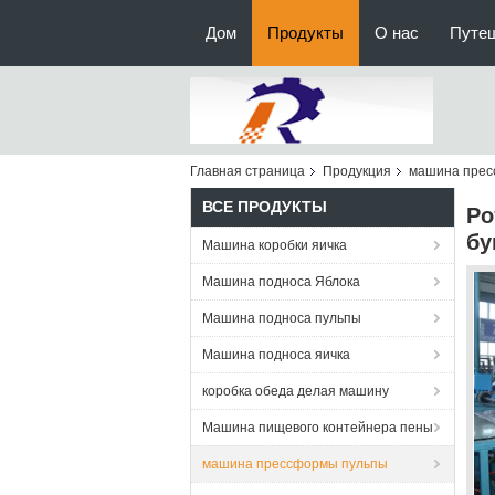
Дом
Продукты
О нас
Путе
Главная страница
Продукция
машина прес
ВСЕ ПРОДУКТЫ
Ро
бу
Машина коробки яичка
Машина подноса Яблока
Машина подноса пульпы
Машина подноса яичка
коробка обеда делая машину
Машина пищевого контейнера пены
машина прессформы пульпы