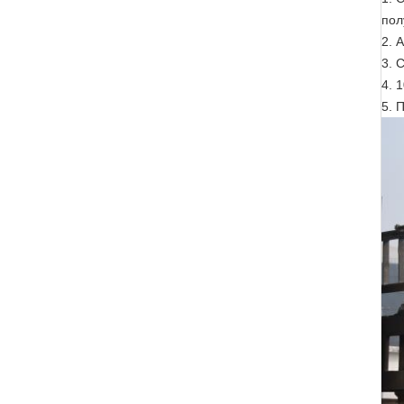
пол
2.
А
3.
С
4.
1
5.
П