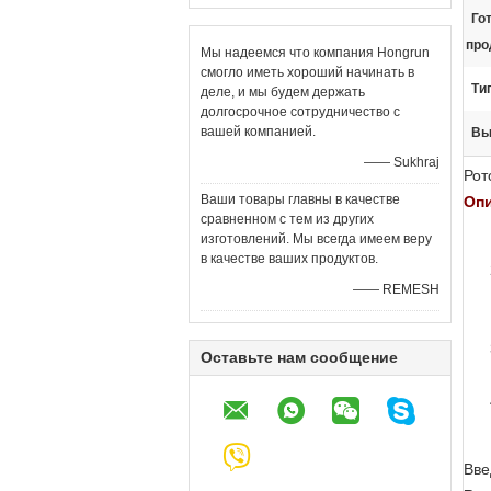
Го
про
Мы надеемся что компания Hongrun
смогло иметь хороший начинать в
Ти
деле, и мы будем держать
долгосрочное сотрудничество с
вашей компанией.
Вы
—— Sukhraj
Рот
Ваши товары главны в качестве
Оп
сравненном с тем из других
изготовлений. Мы всегда имеем веру
в качестве ваших продуктов.
—— REMESH
Оставьте нам сообщение
Вве