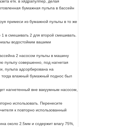
зета етк. в хйдрапулпер, делая
отовленная бумажная пульпа в бассейн
руя примеси из бумажной пульпы в то же
1 в смешивать 2 для второй смешивать.
териалы водостойким вашими
ассейна 2 насосом пульпы в машину
ю пульпу совершенно, под нагнетая
и, пульпа адсорбирована на
е, тогда влажный бумажный поднос был
дет нагнетенный вне вакуумным насосом,
вторно использовать. Перенесите
очителя к повторно использованный
а около 2.5мм и содержит влагу 75%,