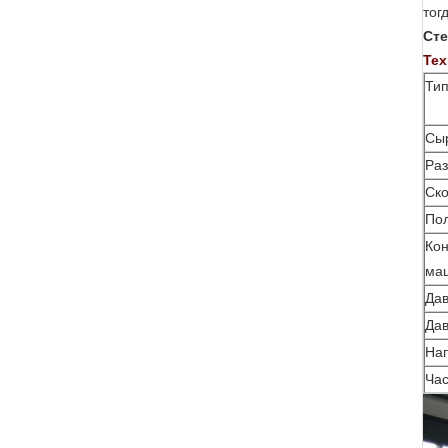
тог
Сте
Тех
Ти
Сы
Раз
Ско
По
Кон
ма
Дав
Дав
Нап
Час