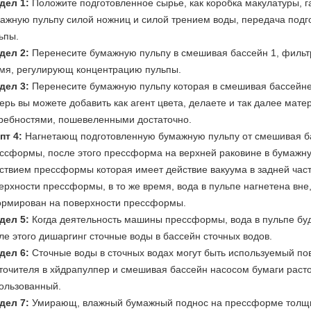
дел 1:
Положите подготовленное сырье, как коробка макулатуры, га
ажную пульпу силой ножниц и силой трением воды, передача подг
ьпы.
дел 2:
Перенесите бумажную пульпу в смешивая бассейн 1, фильт
мя, регулирующ концентрацию пульпы.
дел 3:
Перенесите бумажную пульпу которая в смешивая бассейне 
ерь вы можете добавить как агент цвета, делаете и так далее ма
ребностями, пошевеленными достаточно.
пт 4:
Нагнетающ подготовленную бумажную пульпу от смешивая б
ссформы, после этого прессформа на верхней раковине в бумажну
ствием прессформы которая имеет действие вакуума в задней част
ерхности прессформы, в то же время, вода в пульпе нагнетена вн
рмирован на поверхности прессформы.
дел 5:
Когда деятельность машины прессформы, вода в пульпе бу
ле этого дишаргинг сточные воды в бассейн сточных водов.
дел 6:
Сточные воды в сточных водах могут быть используемый по
точителя в хйдрапулпер и смешивая бассейн насосом бумаги раст
ользованный.
дел 7:
Умирающ, влажный бумажный поднос на прессформе толщин