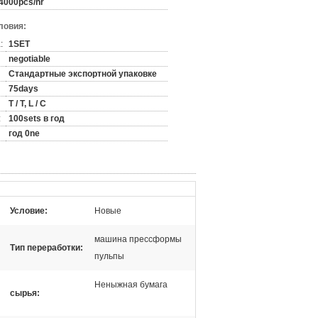
4000pcs/hr
ловия:
:
1SET
negotiable
Стандартные экспортной упаковке
75days
T / T, L / C
:
100sets в год
год 0ne
Условие:
Новые
машина прессформы
Тип переработки:
пульпы
Неныжная бумага
сырья: