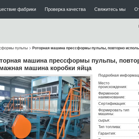
шествие фабрики
Проверка качества
Свяжитесь мы
О
сформы пульпы
Роторная машина прессформы пульпы, повторно исполь
торная машина прессформы пульпы, повто
мажная машина коробки яйца
Подробная информаци
Место
происхождения:
Фирменное
наименование:
Сертификация:
Формировать тип
машины:
сырья:
Тип топлива:
Гарантия: