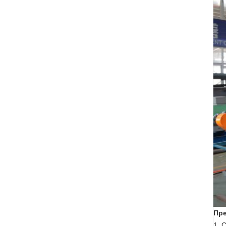
Пр
1.
С