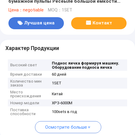
бумажной пульпы Ресеыле большой емкости
6000пкс/х
Цена：negotiable
MOQ：1SET
Лучшая цена
Контакт
Характер Продукции
,
Поднос яичка формируя машину
Высокий свет
Оборудование подноса яичка
Время доставки
60 дней
Количество мин
1SET
заказа
Место
Китай
происхождения
Номер модели
ХРЗ-6000М
Поставка
100sets в год
способности
Осмотрите больше