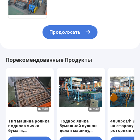
Ресеыле большой емкости
6000пкс/х
Продолжать
Порекомендованные Продукты
Тип машина ролика
Поднос яичка
4000pcs/h 8 в
подноса яичка
бумажной пульпы
на сторону
бумаги,
делая машину,
роторный тип
высокомарочная
машину бумажной
автоматичес
производственная
пульпы
машина подн