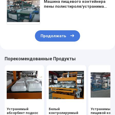
Машина пищевого контейнера
пены полистироля/устранимая
машина делать плит
Тхэрмокол
Продолжать
Порекомендованные Продукты
Устранимый
Белый
Устранимый
абсорбент поднос
контролируемый
пищевой конт