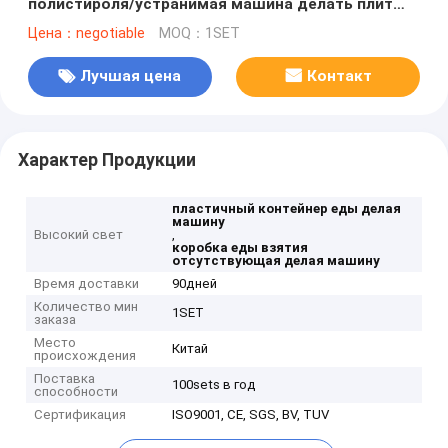
полистироля/устранимая машина делать плит
Тхэрмокол
Цена：negotiable
MOQ：1SET
Лучшая цена
Контакт
Характер Продукции
пластичный контейнер еды делая
машину
Высокий свет
,
коробка еды взятия
отсутствующая делая машину
Время доставки
90дней
Количество мин
1SET
заказа
Место
Китай
происхождения
Поставка
100sets в год
способности
Сертификация
ISO9001, CE, SGS, BV, TUV