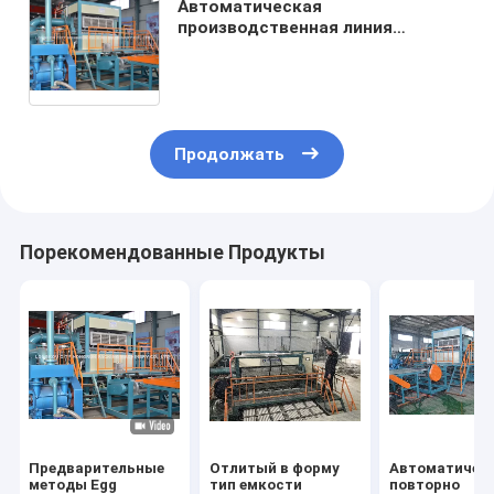
Автоматическая
производственная линия
4000пкс/Хр подноса яйца
бумажной пульпы утилизации
отходов
Продолжать
Порекомендованные Продукты
Предварительные
Отлитый в форму
Автоматичес
методы Egg
тип емкости
повторно