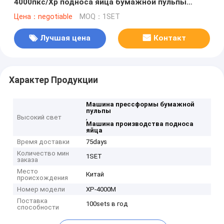
4000пкс/Хр подноса яйца бумажной пульпы
утилизации отходов
Цена：negotiable
MOQ：1SET
Лучшая цена
Контакт
Характер Продукции
Машина прессформы бумажной
пульпы
Высокий свет
,
Машина производства подноса
яйца
Время доставки
75days
Количество мин
1SET
заказа
Место
Китай
происхождения
Номер модели
ХР-4000М
Поставка
100sets в год
способности