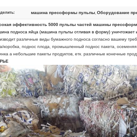
машина прессформы пульпы
Оборудование пр
делить:
,
окая эффективность 5000 пульпы частей машины прессформ
ина подноса яйца (машина пульпы отливая в форму) уничтожает 
изводит различные виды бумажного подноса согласно вашему тре
а/коробка, поднос плода, промышленный поднос пакета, осеменяя
инка а небольшие пакеты продуктов, етк. различные конечные прод
РЬЕ