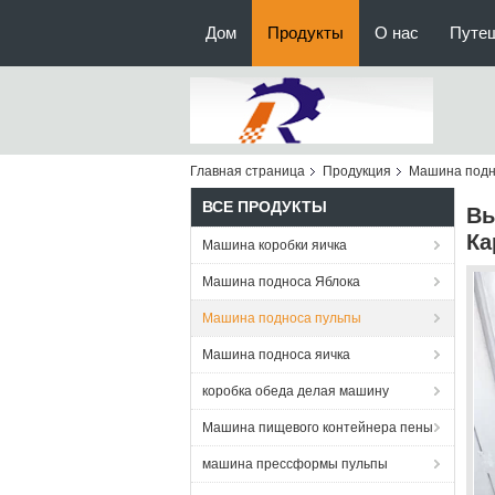
Дом
Продукты
О нас
Путе
Главная страница
Продукция
Машина подн
ВСЕ ПРОДУКТЫ
Вы
Ка
Машина коробки яичка
Машина подноса Яблока
Машина подноса пульпы
Машина подноса яичка
коробка обеда делая машину
Машина пищевого контейнера пены
машина прессформы пульпы