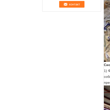
Сис
1) 
соб
пре