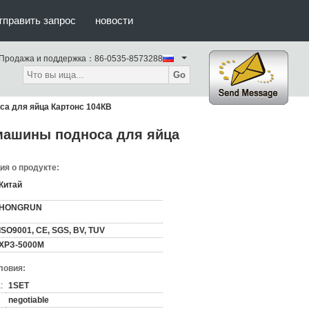
тправить запрос
новости
Продажа и поддержка：
86-0535-8573288
Go
а для яйца Картонс 104КВ
машины подноса для яйца
я о продукте:
Китай
HONGRUN
ISO9001, CE, SGS, BV, TUV
ХРЗ-5000М
ловия:
:
1SET
negotiable