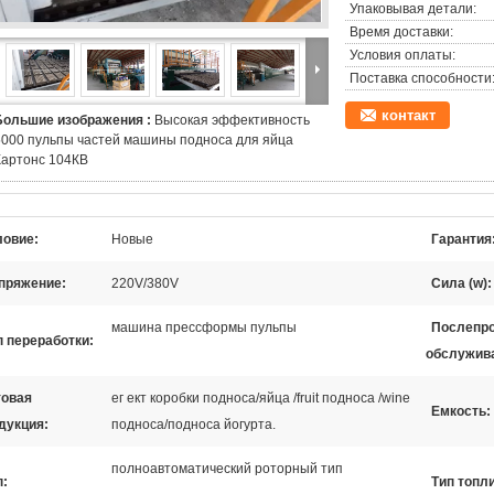
Упаковывая детали:
Время доставки:
Условия оплаты:
Поставка способности
контакт
Большие изображения :
Высокая эффективность
5000 пульпы частей машины подноса для яйца
Картонс 104КВ
ловие:
Новые
Гарантия
пряжение:
220V/380V
Сила (w):
машина прессформы пульпы
Послепр
п переработки:
обслужив
товая
ег ект коробки подноса/яйца /fruit подноса /wine
Емкость:
дукция:
подноса/подноса йогурта.
полноавтоматический роторный тип
п:
Тип топл