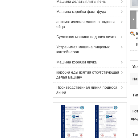
Машина делать плиты пены
Машина коробки фаст-фуда
автоматическая машина подноса
яйца
Бумажная машина подноса яичка
Устранимая машина пищевых
контейнеров
Машина коробки яичка
Ус
коробка еды взятия отсутствующая
делая машину
На
Производственная линия подноса
яичка
Ти
Го
про
Ти