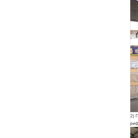
2) 
риф