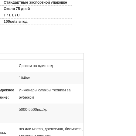
Стандартные экспортной упаковке
Около 75 дней
T / T, L / C
:
100sets в год
:
Сроком на один год
104kw
одажное
Инженеры службы техники за
ание:
рубежом
5000-5500пкс/хр
газ или масло, древесина, биомасса,
ива: