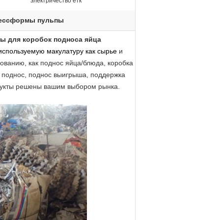
электричество етк
ессформы пульпы
ы для коробок подноса яйца
используемую макулатуру как сырье
и
бованию,
как поднос яйца/блюда, коробка
поднос, поднос выигрыша, поддержка
укты
решены вашим выбором рынка.