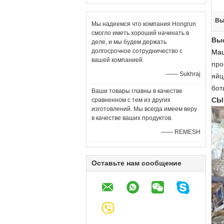
Вы
Мы надеемся что компания Hongrun
смогло иметь хороший начинать в
Выс
деле, и мы будем держать
долгосрочное сотрудничество с
Маш
вашей компанией.
про
—— Sukhraj
яйц
бот
Ваши товары главны в качестве
СЫ
сравненном с тем из других
изготовлений. Мы всегда имеем веру
в качестве ваших продуктов.
—— REMESH
Оставьте нам сообщение